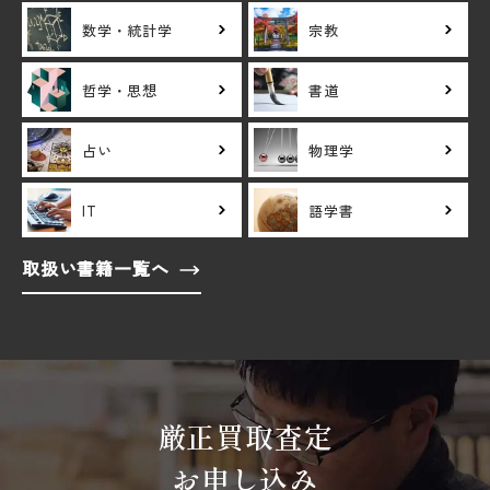
数学・統計学
宗教
哲学・思想
書道
占い
物理学
IT
語学書
取扱い書籍一覧へ
厳正買取査定
お申し込み