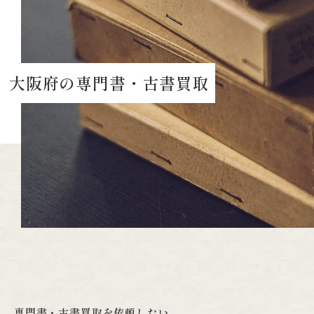
大
阪
府
の
専
門
書
・
古
書
買
取
専
門
書
・
古
書
買
取
を
依
頼
し
た
い