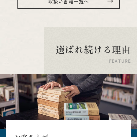
取扱い書籍一覧へ
選
ば
れ
続
け
る
理
由
F
E
A
T
U
R
E