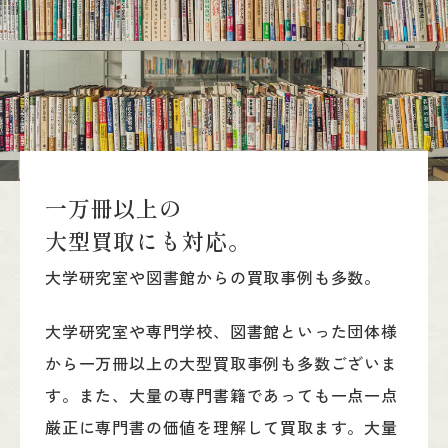
一
万
冊
以
上
の
大
型
買
取
に
も
対
応
。
大学研究室や図書館からの買取事例も多数。
大学研究室や専門学校、図書館といった団体様
から一万冊以上の大型買取事例も多数ございま
す。また、大量の専門書籍であっても一点一点
厳正に専門書の価値を理解して買取ます。大量