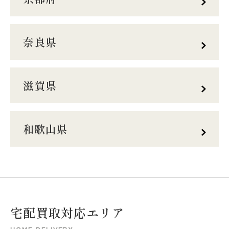
奈良県
滋賀県
和歌山県
宅
配
買
取
対
応
エ
リ
ア