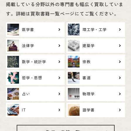
掲載している分野以外の専門書も幅広く買取していま
す。詳細は買取書籍一覧ページにてご覧ください。
医学書
理工学・工学
法律学
建築学
数学・統計学
宗教
哲学・思想
書道
占い
物理学
IT
語学書