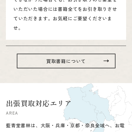
いただいた場合には書籍全てをお引き取りさせ
ていただきます。お気軽にご要望くださいま
せ。
買取書籍について
出
張
買
取
対
応
エ
リ
ア
A
R
E
A
藍青堂書林は、大阪・兵庫・京都・奈良全域へ、お電