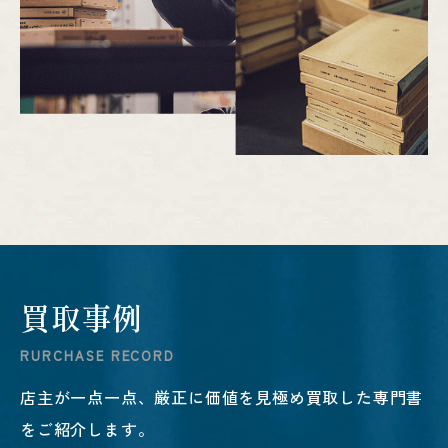
買
取
事
例
R
U
R
C
H
A
S
E
R
E
C
O
R
D
店主が一点一点、
厳正に価値を見極め買取した専門書
をご紹介します。