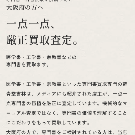
大
阪
府
の
方
へ
一
点
一
点
、
厳
正
買
取
査
定
。
医学書・工学書・宗教書などの
専門書を買取ます。
医学書・工学書・宗教書といった専門書買取専門の藍
青堂書林は、メディアにも紹介された店主が、一点一
点専門書の価値を厳正に査定しています。機械的なマ
ニュアル査定ではなく、専門書の価値を理解すること
にこだわりをもって買取しています。
大阪府の方で、専門書をご検討されている方は、当店