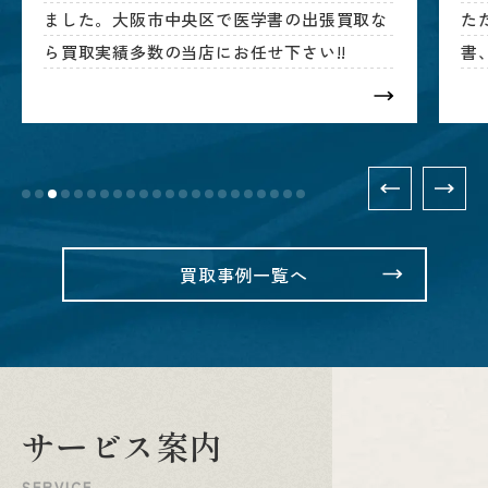
ました。大阪市中央区で医学書の出張買取な
た
ら買取実績多数の当店にお任せ下さい!!
書
に
買取事例一覧へ
サ
ー
ビ
ス
案
内
S
E
R
V
I
C
E