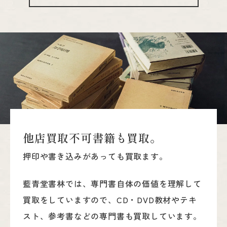
他
店
買
取
不
可
書
籍
も
買
取
。
押印や書き込みがあっても買取ます。
藍青堂書林では、専門書自体の価値を理解して
買取をしていますので、CD・DVD教材やテキ
スト、参考書などの専門書も買取しています。