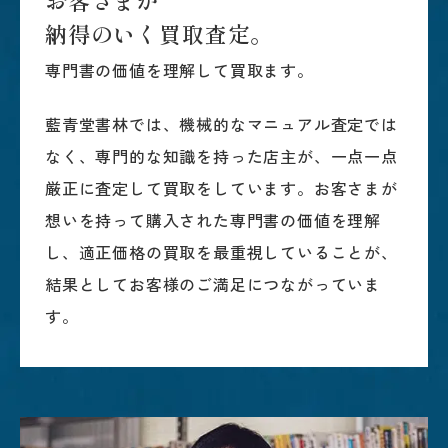
お
客
さ
ま
が
納
得
の
い
く
買
取
査
定
。
専門書の価値を理解して買取ます。
藍青堂書林では、機械的なマニュアル査定では
なく、専門的な知識を持った店主が、一点一点
厳正に査定して買取をしています。お客さまが
想いを持って購入された専門書の価値を理解
し、適正価格の買取を最重視していることが、
結果としてお客様のご満足につながっていま
す。