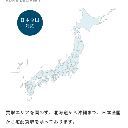
H
O
M
E
D
E
L
I
V
E
R
Y
日本全国
対応
買取エリアを問わず、北海道から沖縄まで、
日本全国
から宅配買取を承っております。