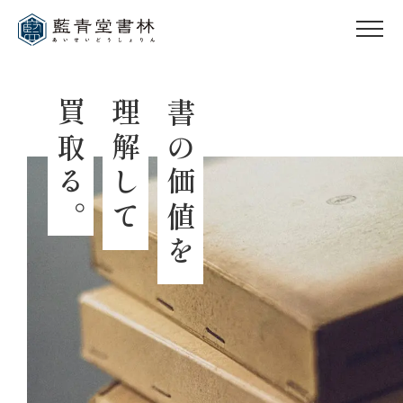
買
理
書
取
解
の
る
し
価
。
て
値
を