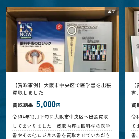
医学
【買取事例】大阪市中央区で医学書を出張
【
買取しました
書
5,000
買取結果
買
円
令和4年12月下旬に大阪市中央区へ出張買取
令
してまいりました。買取内容は眼科学の医学
て
書やその他ビジネス書を買取させていただき
書