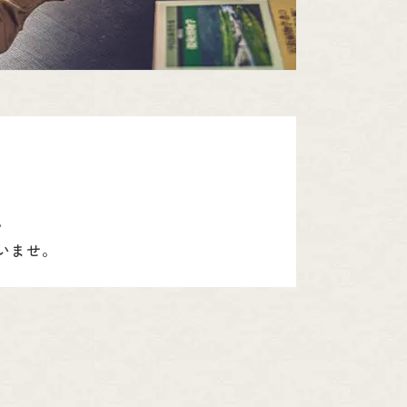
。
いませ。