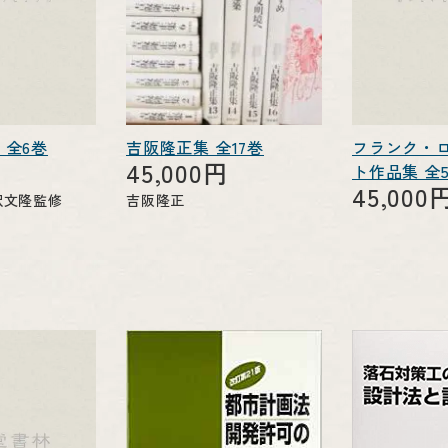
 全6巻
吉阪隆正集 全17巻
フランク・
45,000円
ト作品集 全
45,000
沢文隆監修
吉阪隆正