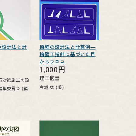
の設計法と計
擁壁の設計法と計算例―
擁壁工指針に基づいた目
からウロコ
1,000円
理工図書
石対策施工の設
右城 猛 (著)
集委員会 (編