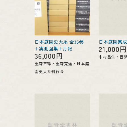
日本庭園史大系 全35巻
日本庭園集成
21,000円
+実測図集+月報
36,000円
中村昌生・西
重森三玲・重森完途・日本庭
園史大系刊行会