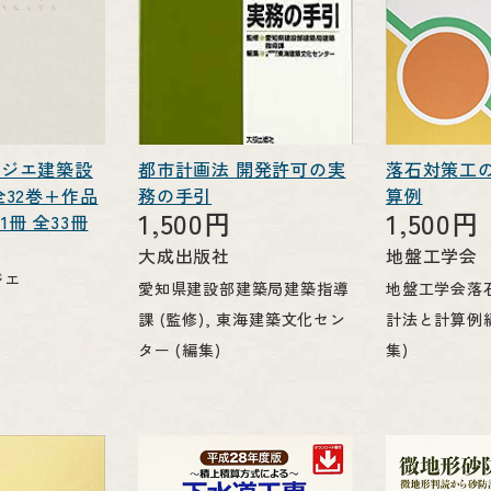
ュジエ建築設
都市計画法 開発許可の実
落石対策工
全32巻+作品
務の手引
算例
1,500円
1,500円
冊 全33冊
円
大成出版社
地盤工学会
ジエ
愛知県建設部建築局建築指導
地盤工学会落
課 (監修), 東海建築文化セン
計法と計算例編
ター (編集)
集)