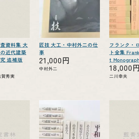
査資料集 大
匠技 大工・中村外二の仕
フランク・
期の近代建築
事
ト全集 Frank 
21,000円
究 追補版
t Monogra
円
18,000
中村外二
滋賀秀実
二川幸夫