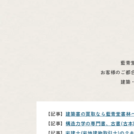
藍青
お客様のご都
建築
【記事】
建築書の買取なら藍青堂書林
【記事】
構造力学の専門書、古書(古本
【記事】
宅建士(宅地建物取引士)のテ