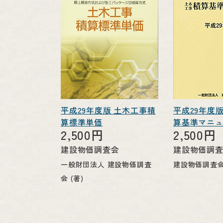
平成29年度版 土木工事積
平成29年度
算標準単価
算基準マニ
2,500円
2,500円
建設物価調査会
建設物価調
一般財団法人 建設物価調査
建設物価調査会 
会 (著)