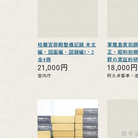
桂離宮御殿整備記録 本文
軍艦島実測調
編・図面編・図録編1・2
正・昭和初
全4冊
群の実証的研
21,000円
18,000
宮内庁
阿久井喜孝・