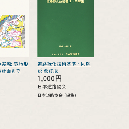
実際: 微地形
道路緑化技術基準・同解
防計画まで
説 改訂版
1,000円
日本道路協会
日本道路協会 (編集)