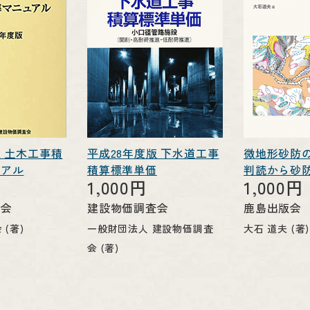
版 土木工事積
平成28年度版 下水道工事
微地形砂防の
ュアル
積算標準単価
判読から砂
1,000円
1,000円
査会
建設物価調査会
鹿島出版会
(著)
一般財団法人 建設物価調査
大石 道夫 (著)
会 (著)