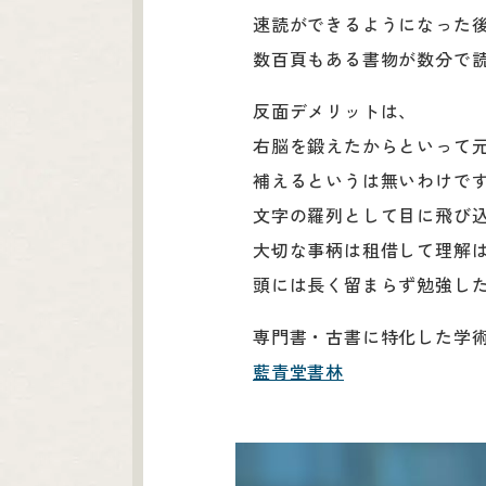
速読ができるようになった
数百頁もある書物が数分で
反面デメリットは、
右脳を鍛えたからといって
補えるというは無いわけで
文字の羅列として目に飛び
大切な事柄は租借して理解
頭には長く留まらず勉強し
専門書・古書に特化した学
藍青堂書林