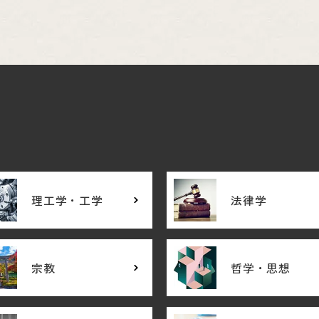
理工学・工学
法律学
宗教
哲学・思想