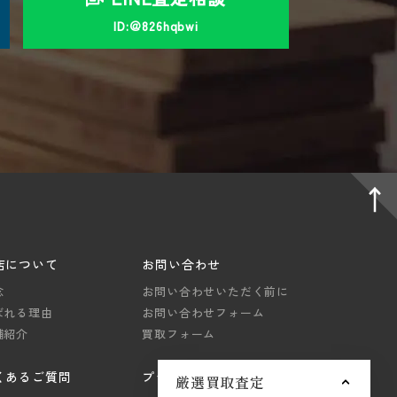
ID:＠826hqbwi
店について
お問い合わせ
念
お問い合わせいただく前に
ばれる理由
お問い合わせフォーム
舗紹介
買取フォーム
くあるご質問
プライバシーポリシー
厳選買取査定