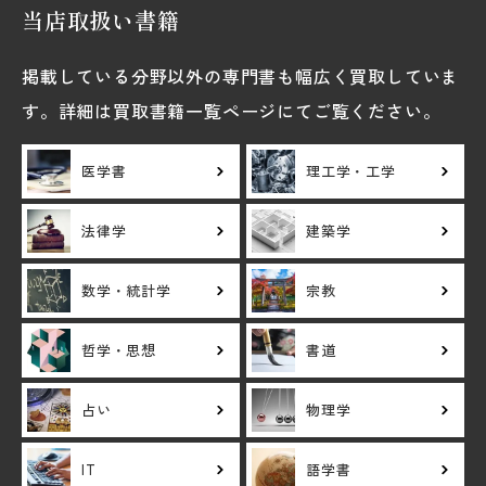
当店取扱い書籍
掲載している分野以外の専門書も幅広く買取していま
す。詳細は買取書籍一覧ページにてご覧ください。
医学書
理工学・工学
法律学
建築学
数学・統計学
宗教
哲学・思想
書道
占い
物理学
IT
語学書