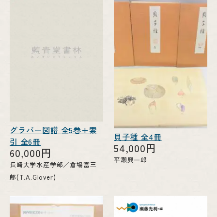
グラバー図譜 全5巻+索
貝子種 全4冊
引 全6冊
54,000円
60,000円
平瀬興一郎
長崎大学水産学部／倉場富三
郎(T.A.Glover)