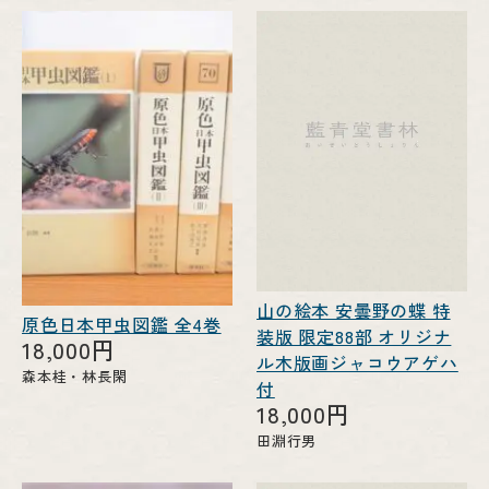
山の絵本 安曇野の蝶 特
原色日本甲虫図鑑 全4巻
装版 限定88部 オリジナ
18,000円
ル木版画ジャコウアゲハ
森本桂・林長閑
付
18,000円
田淵行男