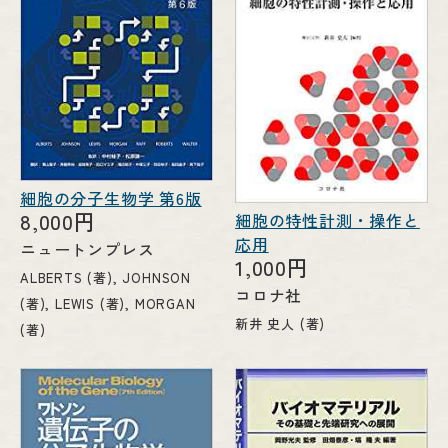
細胞の分子生物学 第6版
8,000円
細胞の特性計測・操作と
応用
ニュートンプレス
1,000円
ALBERTS (著),‎ JOHNSON
コロナ社
(著),‎ LEWIS (著),‎ MORGAN
新井 史人 (著)
(著)