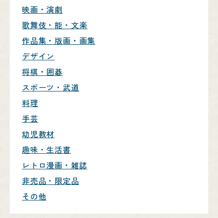
映画・演劇
歌舞伎・能・文楽
作品集・版画・画集
デザイン
将棋・囲碁
スポーツ・武道
料理
手芸
幼児教材
趣味・生活書
レトロ漫画・雑誌
非売品・限定品
その他