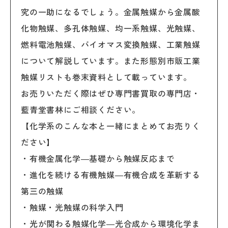
究の一助になるでしょう。金属触媒から金属酸
化物触媒、多孔体触媒、均一系触媒、光触媒、
燃料電池触媒、バイオマス変換触媒、工業触媒
について解説しています。また形態別市販工業
触媒リストも巻末資料として載っています。
お売りいただく際はぜひ専門書買取の専門店・
藍青堂書林にご相談ください。
【化学系のこんな本と一緒にまとめてお売りく
ださい】
・有機金属化学―基礎から触媒反応まで
・進化を続ける有機触媒―有機合成を革新する
第三の触媒
・触媒・光触媒の科学入門
・光が関わる触媒化学―光合成から環境化学ま