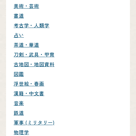
美術・芸術
書道
考古学・人類学
占い
茶道・華道
刀剣・武具・甲冑
古地図・地図資料
図鑑
浮世絵・春画
漢籍・中文書
音楽
鉄道
軍事 (ミリタリー)
物理学