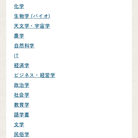
化学
生物学 (バイオ)
天文学・宇宙学
農学
自然科学
IT
経済学
ビジネス・経営学
政治学
社会学
教育学
語学書
文学
民俗学