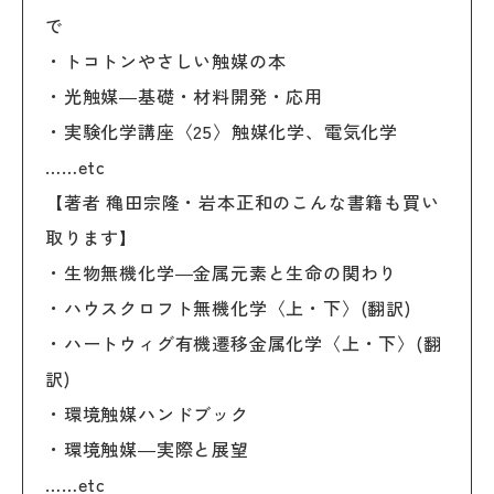
で
・トコトンやさしい触媒の本
・光触媒―基礎・材料開発・応用
・実験化学講座〈25〉触媒化学、電気化学
……etc
【著者 穐田宗隆・岩本正和のこんな書籍も買い
取ります】
・生物無機化学―金属元素と生命の関わり
・ハウスクロフト無機化学〈上・下〉(翻訳)
・ハートウィグ有機遷移金属化学〈上・下〉(翻
訳)
・環境触媒ハンドブック
・環境触媒―実際と展望
……etc