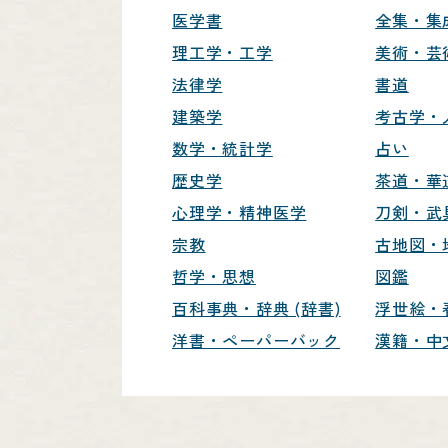
医学書
全集・集
理工学・工学
美術・芸
法律学
書道
建築学
考古学・
数学・統計学
占い
歴史学
茶道・華
心理学・精神医学
刀剣・武
宗教
古地図・
哲学・思想
図鑑
百科事典・辞典 (辞書)
浮世絵・
洋書・ペーパーバック
漢籍・中