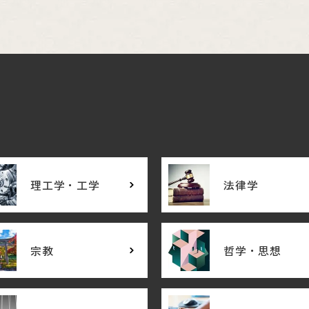
理工学・工学
法律学
宗教
哲学・思想