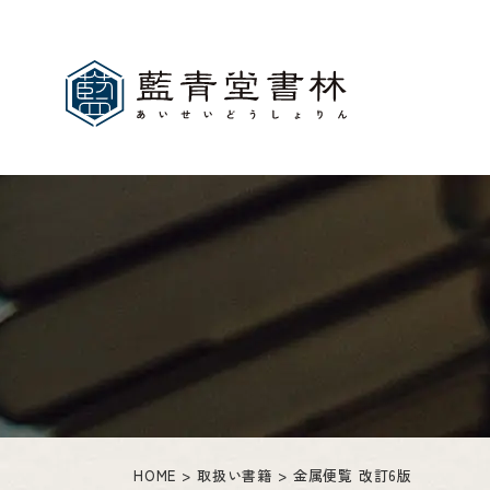
HOME
取扱い書籍
金属便覧 改訂6版