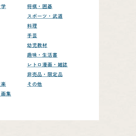
営学
将棋・囲碁
スポーツ・武道
料理
手芸
幼児教材
趣味・生活書
レトロ漫画・雑誌
非売品・限定品
文楽
その他
・画集