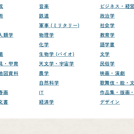
成
音楽
ビジネス・経
術
鉄道
政治学
軍事 (ミリタリー)
社会学
人類学
物理学
教育学
化学
語学書
道
生物学 (バイオ)
文学
具・甲冑
天文学・宇宙学
民俗学
地図資料
農学
映画・演劇
自然科学
歌舞伎・能・
春画
IT
作品集・版画
文書
経済学
デザイン