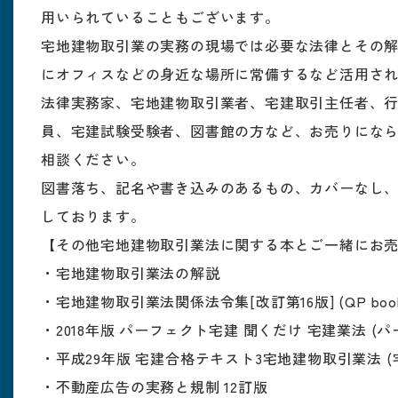
用いられていることもございます。
宅地建物取引業の実務の現場では必要な法律とその
にオフィスなどの身近な場所に常備するなど活用さ
法律実務家、宅地建物取引業者、宅建取引主任者、
員、宅建試験受験者、図書館の方など、お売りにな
相談ください。
図書落ち、記名や書き込みのあるもの、カバーなし
しております。
【その他宅地建物取引業法に関する本とご一緒にお
・宅地建物取引業法の解説
・宅地建物取引業法関係法令集[改訂第16版] (QP book
・2018年版 パーフェクト宅建 聞くだけ 宅建業法 (
・平成29年版 宅建合格テキスト3宅地建物取引業法 
・不動産広告の実務と規制 12訂版