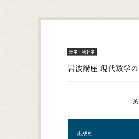
数学・統計学
岩波講座 現代数学の
美
出版社