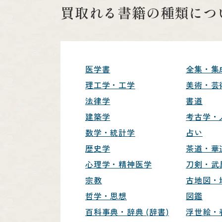
買取れる書籍の種類につ
医学書
全集・集
理工学・工学
美術・芸
法律学
書道
建築学
考古学・
数学・統計学
占い
歴史学
茶道・華
心理学・精神医学
刀剣・武
宗教
古地図・
哲学・思想
図鑑
百科事典・辞典 (辞書)
浮世絵・