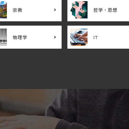
宗教
哲学・思想
物理学
IT