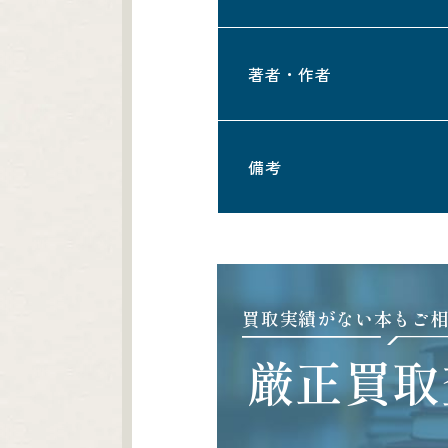
著者・作者
備考
買取実績がない本もご
厳正買取