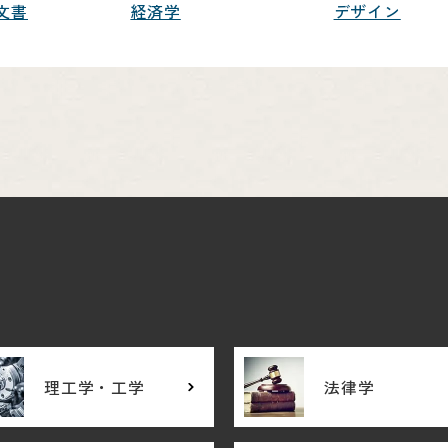
文書
経済学
デザイン
理工学・工学
法律学