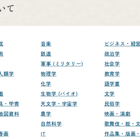
いて
成
音楽
ビジネス・経
術
鉄道
政治学
軍事 (ミリタリー)
社会学
人類学
物理学
教育学
化学
語学書
道
生物学 (バイオ)
文学
具・甲冑
天文学・宇宙学
民俗学
地図資料
農学
映画・演劇
自然科学
歌舞伎・能・
春画
IT
作品集・版画