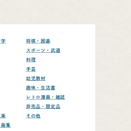
営学
将棋・囲碁
スポーツ・武道
料理
手芸
幼児教材
趣味・生活書
レトロ漫画・雑誌
非売品・限定品
文楽
その他
・画集