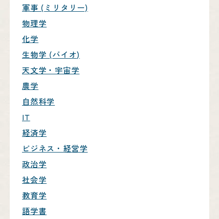
軍事 (ミリタリー)
物理学
化学
生物学 (バイオ)
天文学・宇宙学
農学
自然科学
IT
経済学
ビジネス・経営学
政治学
社会学
教育学
語学書