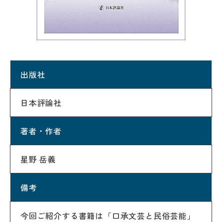
出版社
日本評論社
著者・作者
星野 岳義
備考
今回ご紹介する書籍は「口承文芸と民俗芸能」