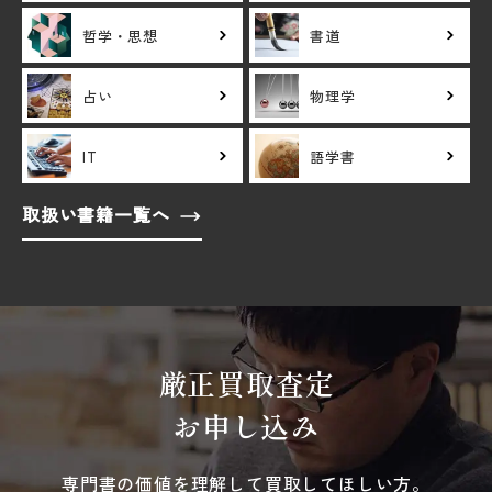
哲学・思想
書道
占い
物理学
IT
語学書
取扱い書籍一覧へ
厳正買取査定
お申し込み
専門書の価値を理解して買取してほしい方。