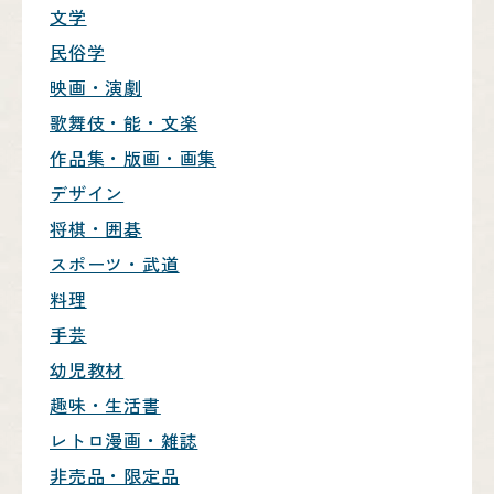
文学
民俗学
映画・演劇
歌舞伎・能・文楽
作品集・版画・画集
デザイン
将棋・囲碁
スポーツ・武道
料理
手芸
幼児教材
趣味・生活書
レトロ漫画・雑誌
非売品・限定品