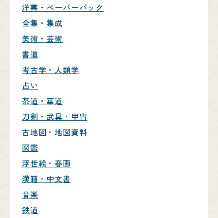
洋書・ペーパーバック
全集・集成
美術・芸術
書道
考古学・人類学
占い
茶道・華道
刀剣・武具・甲冑
古地図・地図資料
図鑑
浮世絵・春画
漢籍・中文書
音楽
鉄道