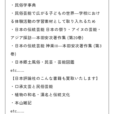
・民俗学事典
・民俗芸能で広がる子どもの世界―学校におけ
る体験活動の学習素材として取り入れるため
・日本の伝統芸能 日本の祭り・アイヌの芸能・
アジア採訪―本田安次著作集 (第20巻)
・日本の伝統芸能 神楽III―本田安次著作集 (第3
巻)
・日本郷土風俗・民芸・芸能図鑑
etc……
【日本評論社のこんな書籍も買取いたします】
・口承文芸と民俗芸能
・植物の和名・漢名と伝統文化
・本山雑記
etc……