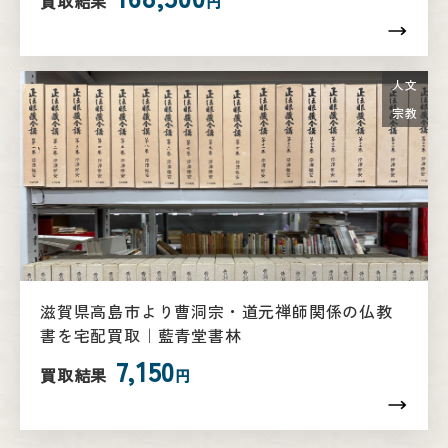
買取結果
円
人文
宗教
滋賀県高島市より曹洞宗・道元禅師関係の仏教
書を宅配買取｜藍青堂書林
7,150
買取結果
円