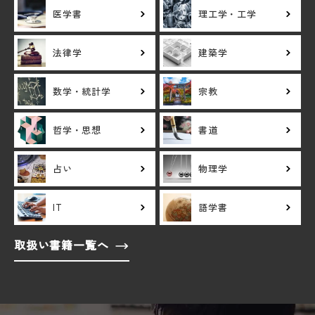
医学書
理工学・工学
法律学
建築学
数学・統計学
宗教
哲学・思想
書道
占い
物理学
IT
語学書
取扱い書籍一覧へ