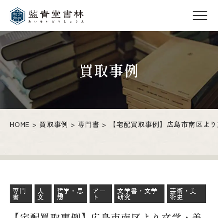
買取事例
HOME
買取事例
専門書
【宅配買取事例】広島市南区より
専門
人
哲学・思
アー
文学書・文学
芸術・美
書
文
想
ト
研究
術史
【宅配買取事例】広島市南区より文学・美