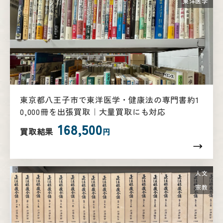
東洋医学
東京都八王子市で東洋医学・健康法の専門書約1
0,000冊を出張買取｜大量買取にも対応
168,500
買取結果
円
人文
宗教