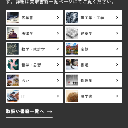
す。詳細は買取書籍一覧ページにてご覧ください。
医学書
理工学・工学
法律学
建築学
数学・統計学
宗教
哲学・思想
書道
占い
物理学
IT
語学書
取扱い書籍一覧へ