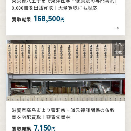
東京都八王子市で東洋医学・健康法の専門書約1
0,000冊を出張買取｜大量買取にも対応
168,500
買取結果
円
人文
宗教
滋賀県高島市より曹洞宗・道元禅師関係の仏教
書を宅配買取｜藍青堂書林
7,150
買取結果
円