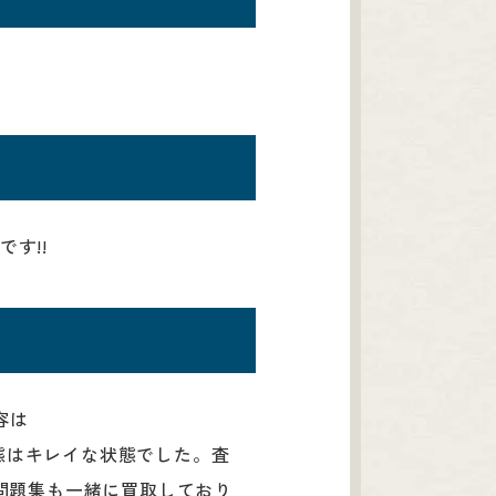
す!!
容は
態はキレイな状態でした。査
、問題集も一緒に買取しており