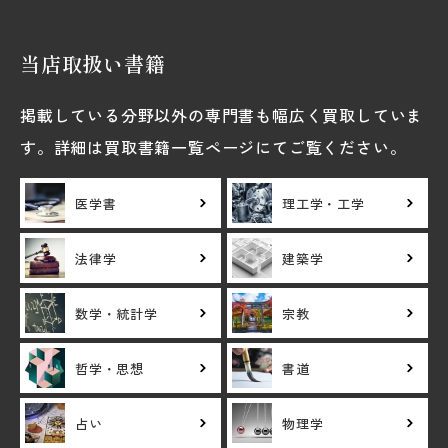
当店取扱い書籍
掲載している分野以外の専門書も幅広く買取していま
す。詳細は買取書籍一覧ページにてご覧ください。
医学書
理工学・工学
法律学
建築学
数学・統計学
宗教
哲学・思想
書道
占い
物理学