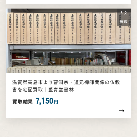
人文
宗教
滋賀県高島市より曹洞宗・道元禅師関係の仏教
書を宅配買取｜藍青堂書林
7,150
買取結果
円