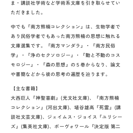
ま・講談社学術など学術系文庫を引き取らせてい
ただきました。
中でも『南方熊楠コレクション』は、生物学者で
あり民俗学者でもあった南方熊楠の思想に触れる
文庫選集です。『南方マンダラ』・『南方民俗
学』・『浄のセクソロジー』・『動と不動のコス
モロジー』・『森の思想』の５巻からなり、論文
や書簡などから彼の思考の遍歴を辿ります。
【主な書籍】
大西巨人『神聖喜劇』(光文社文庫)、『南方熊楠
コレクション』(河出文庫)、埴谷雄高『死霊』(講
談社文芸文庫)、ジェイムス・ジョイス『ユリシー
ズ』(集英社文庫)、ボーヴォワール『決定版 第二