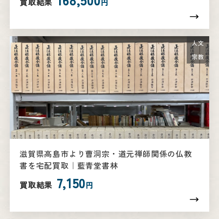
買取結果
円
人文
宗教
滋賀県高島市より曹洞宗・道元禅師関係の仏教
書を宅配買取｜藍青堂書林
7,150
買取結果
円