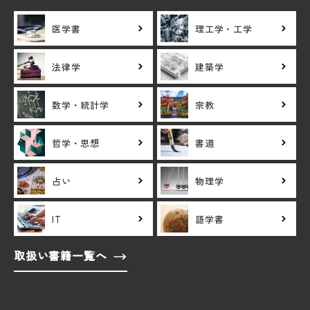
医学書
理工学・工学
法律学
建築学
数学・統計学
宗教
哲学・思想
書道
占い
物理学
IT
語学書
取扱い書籍一覧へ