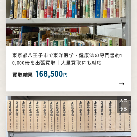
東京都八王子市で東洋医学・健康法の専門書約1
0,000冊を出張買取｜大量買取にも対応
168,500
買取結果
円
人文
宗教