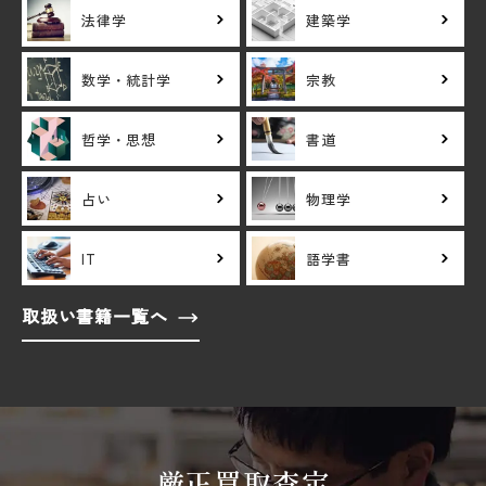
法律学
建築学
数学・統計学
宗教
哲学・思想
書道
占い
物理学
IT
語学書
取扱い書籍一覧へ
厳正買取査定