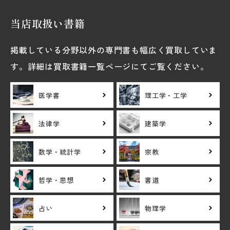
当店取扱い書籍
掲載している分野以外の専門書も幅広く買取していま
す。詳細は買取書籍一覧ページにてご覧ください。
医学書
理工学・工学
法律学
建築学
数学・統計学
宗教
哲学・思想
書道
占い
物理学