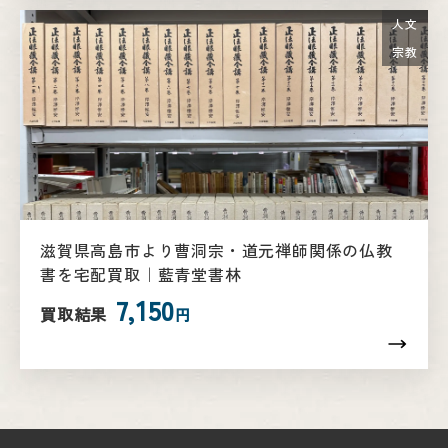
人文
宗教
滋賀県高島市より曹洞宗・道元禅師関係の仏教
書を宅配買取｜藍青堂書林
7,150
買取結果
円