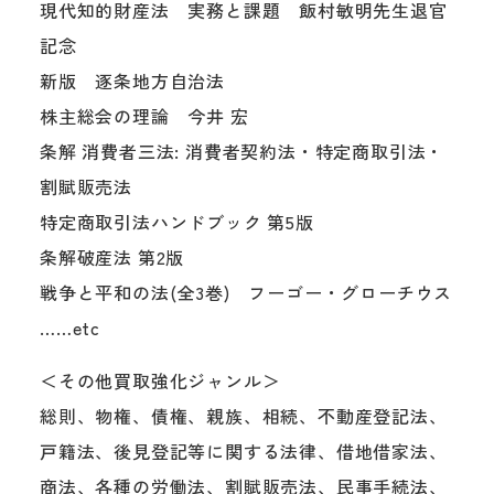
現代知的財産法 実務と課題 飯村敏明先生退官
記念
新版 逐条地方自治法
株主総会の理論 今井 宏
条解 消費者三法: 消費者契約法・特定商取引法・
割賦販売法
特定商取引法ハンドブック 第5版
条解破産法 第2版
戦争と平和の法(全3巻) フーゴー・グローチウス
……etc
＜その他買取強化ジャンル＞
総則、物権、債権、親族、相続、不動産登記法、
戸籍法、後見登記等に関する法律、借地借家法、
商法、各種の労働法、割賦販売法、民事手続法、