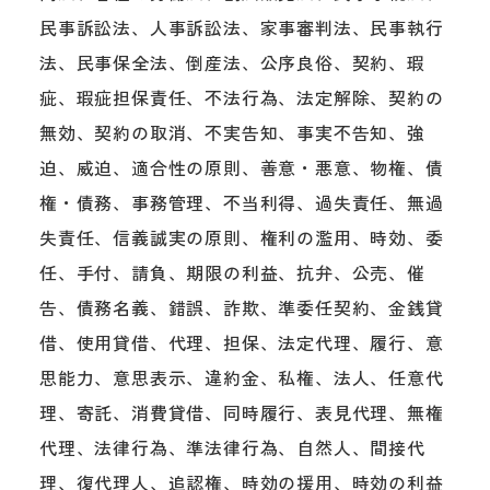
民事訴訟法、人事訴訟法、家事審判法、民事執行
法、民事保全法、倒産法、公序良俗、契約、瑕
疵、瑕疵担保責任、不法行為、法定解除、契約の
無効、契約の取消、不実告知、事実不告知、強
迫、威迫、適合性の原則、善意・悪意、物権、債
権・債務、事務管理、不当利得、過失責任、無過
失責任、信義誠実の原則、権利の濫用、時効、委
任、手付、請負、期限の利益、抗弁、公売、催
告、債務名義、錯誤、詐欺、準委任契約、金銭貸
借、使用貸借、代理、担保、法定代理、履行、意
思能力、意思表示、違約金、私権、法人、任意代
理、寄託、消費貸借、同時履行、表見代理、無権
代理、法律行為、準法律行為、自然人、間接代
理、復代理人、追認権、時効の援用、時効の利益