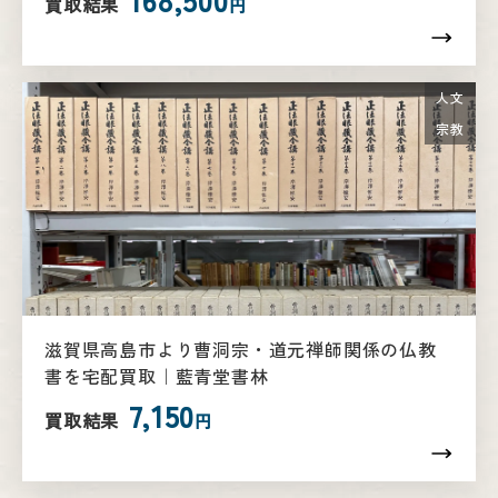
買取結果
円
人文
宗教
滋賀県高島市より曹洞宗・道元禅師関係の仏教
書を宅配買取｜藍青堂書林
7,150
買取結果
円