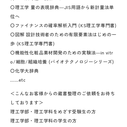
〇理工学 量の表現辞典―JIS用語から新計量法単
位へ
〇ファイナンスの確率解析入門 (KS理工学専門書)
〇図解 設計技術者のための有限要素法はじめの一
歩 (KS理工学専門書)
〇機能性化粧品素材開発のための実験法―in vitr
o/細胞/組織培養 (バイオテクノロジーシリーズ)
〇化学大辞典
……etc
＜こんなお客様からの蔵書整理のご依頼をお待ち
しております＞
理工学部・理工学科をめざす受験生の方
理工学部・理工学科の学生の方