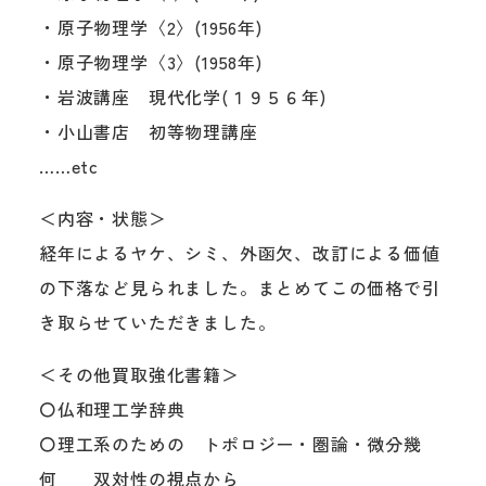
・原子物理学〈2〉(1956年)
・原子物理学〈3〉(1958年)
・岩波講座 現代化学(１９５６年)
・小山書店 初等物理講座
……etc
＜内容・状態＞
経年によるヤケ、シミ、外函欠、改訂による価値
の下落など見られました。まとめてこの価格で引
き取らせていただきました。
＜その他買取強化書籍＞
〇仏和理工学辞典
〇理工系のための トポロジー・圏論・微分幾
何 双対性の視点から