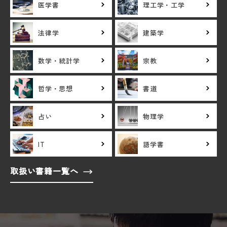
医学書
理工学・工学
法律学
建築学
数学・統計学
宗教
哲学・思想
書道
占い
物理学
IT
語学書
取扱い書籍一覧へ