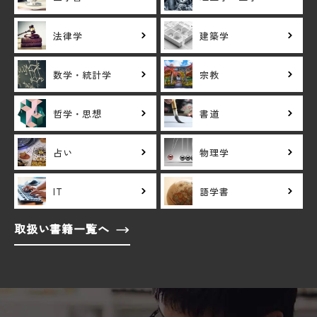
法律学
建築学
数学・統計学
宗教
哲学・思想
書道
占い
物理学
IT
語学書
取扱い書籍一覧へ