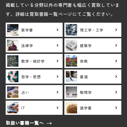
掲載している分野以外の専門書も幅広く買取していま
す。詳細は買取書籍一覧ページにてご覧ください。
医学書
理工学・工学
法律学
建築学
数学・統計学
宗教
哲学・思想
書道
占い
物理学
IT
語学書
取扱い書籍一覧へ