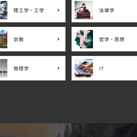
理工学・工学
法律学
宗教
哲学・思想
物理学
IT