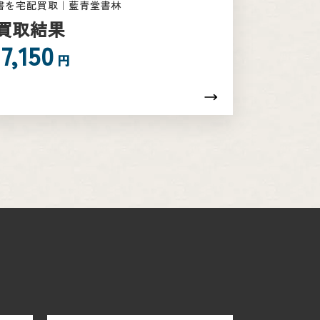
書を宅配買取｜藍青堂書林
買取結果
7,150
円