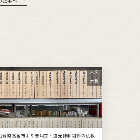
の記事へ
人文
宗教
滋賀県高島市より曹洞宗・道元禅師関係の仏教