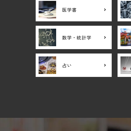
医学書
数学・統計学
占い