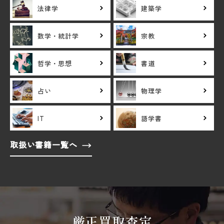
法律学
建築学
数学・統計学
宗教
哲学・思想
書道
占い
物理学
IT
語学書
取扱い書籍一覧へ
厳正買取査定