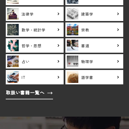
法律学
建築学
数学・統計学
宗教
哲学・思想
書道
占い
物理学
IT
語学書
取扱い書籍一覧へ