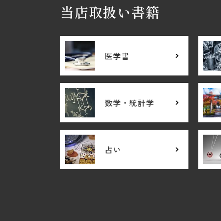
当店取扱い書籍
医学書
数学・統計学
占い