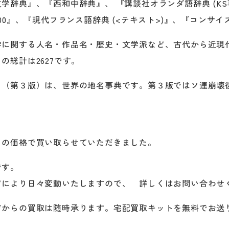
学辞典』、『西和中辞典』、 『講談社オランダ語辞典 (KS
00』、『現代フランス語辞典 (<テキスト>)』、『コンサイ
学に関する人名・作品名・歴史・文学派など、古代から近現
の総計は2627です。
』（第３版）は、世界の地名事典です。第３版ではソ連崩壊
この価格で買い取らせていただきました。
です。
どにより日々変動いたしますので、 詳しくはお問い合わせ
方からの買取は随時承ります。宅配買取キットを無料でお送