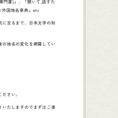
専門書)』、『聴いて,話すた
ス外国地名事典』etc
代に至るまで、日本文学の知
後の地名の変化を網羅してい
ください。
りいたしますのでまずはご連