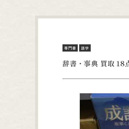
専門書
語学
辞書・事典 買取 18点