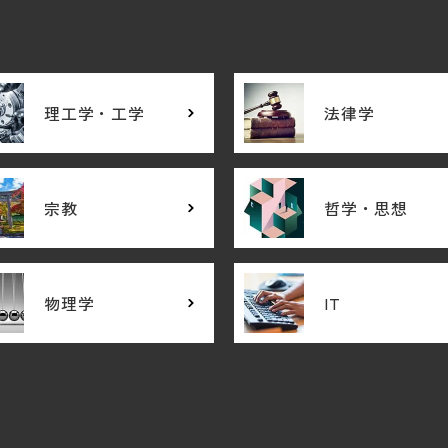
理工学・工学
法律学
宗教
哲学・思想
物理学
IT