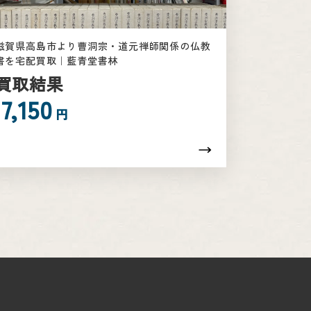
滋賀県高島市より曹洞宗・道元禅師関係の仏教
書を宅配買取｜藍青堂書林
買取結果
7,150
円