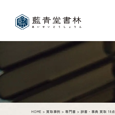
HOME
買取事例
専門書
辞書・事典 買取 18点