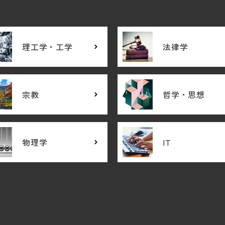
理工学・工学
法律学
宗教
哲学・思想
物理学
IT