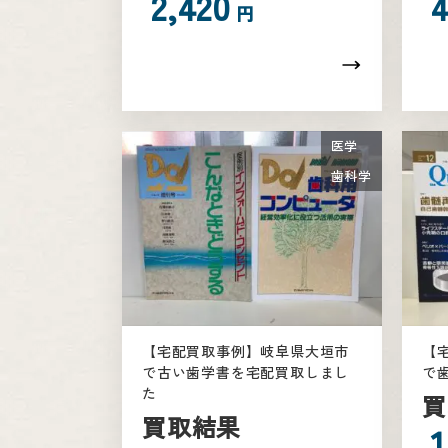
2,420
円
医学
歯科学
【宅配買取事例】岐阜県大垣市
【
で古い歯学書を宅配買取しまし
で
た
買
買取結果
1