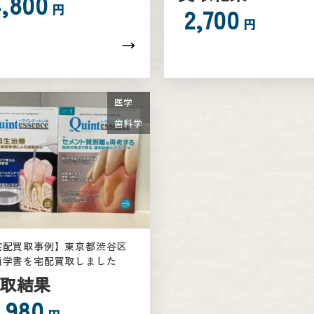
4,800
円
2,700
円
医学
歯科学
宅配買取事例】東京都渋谷区
歯学書を宅配買取しました
取結果
,980