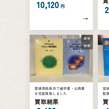
買
10,120
円
2
医学
宗教
愛媛県西条市で歯学書・仏教書
宮
を宅配買取しました
配
買取結果
買