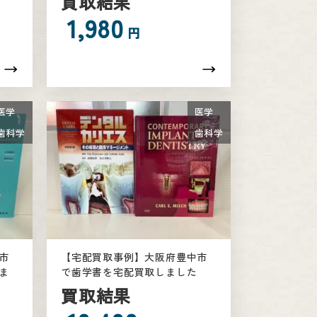
買取結果
1,980
円
医学
医学
歯科学
歯科学
市
【宅配買取事例】大阪府豊中市
ま
で歯学書を宅配買取しました
買取結果