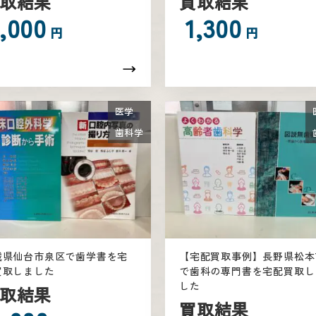
取結果
買取結果
,000
1,300
円
円
医学
歯科学
城県仙台市泉区で歯学書を宅
【宅配買取事例】長野県松本
買取しました
で歯科の専門書を宅配買取し
した
取結果
買取結果