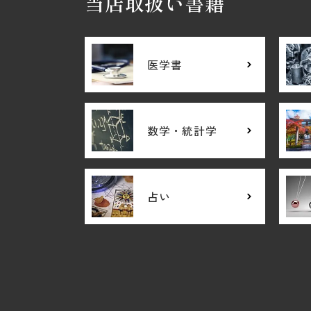
当店取扱い書籍
医学書
数学・統計学
占い