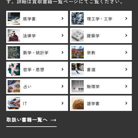
す。詳細は買取書籍一覧ページにてご覧ください。
医学書
理工学・工学
法律学
建築学
数学・統計学
宗教
哲学・思想
書道
占い
物理学
IT
語学書
取扱い書籍一覧へ