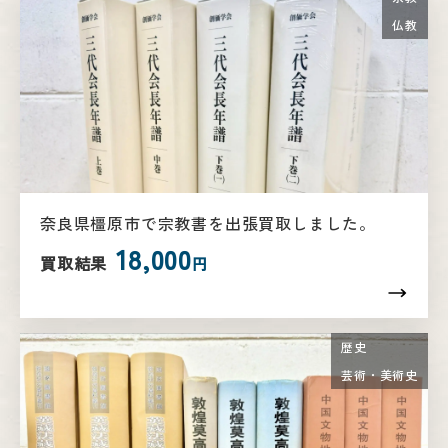
仏教
奈良県橿原市で宗教書を出張買取しました。
18,000
買取結果
円
歴史
芸術・美術史