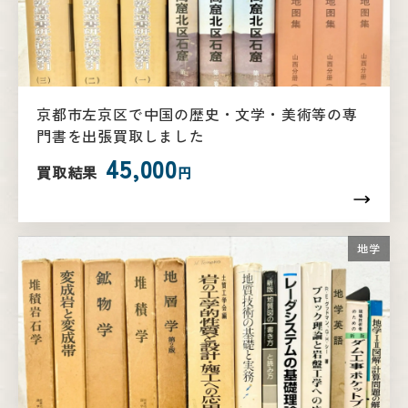
京都市左京区で中国の歴史・文学・美術等の専
門書を出張買取しました
45,000
買取結果
円
地学