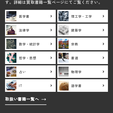
す。詳細は買取書籍一覧ページにてご覧ください。
医学書
理工学・工学
法律学
建築学
数学・統計学
宗教
哲学・思想
書道
占い
物理学
IT
語学書
取扱い書籍一覧へ