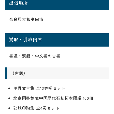
出張場所
奈良県大和高田市
買取・引取内容
書道・漢籍・中文書の古書
(内訳)
甲骨文合集 全13巻揃セット
北京図書館蔵中国歴代石刻拓本匯編 100冊
鄴城印陶集 全4巻セット