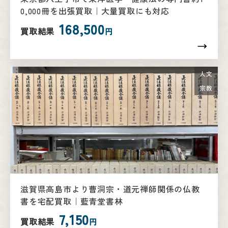
0,000冊を出張買取｜大量買取にも対応
168,500
買取結果
円
人文
宗教
滋賀県高島市より曹洞宗・道元禅師関係の仏教
書を宅配買取｜藍青堂書林
7,150
買取結果
円