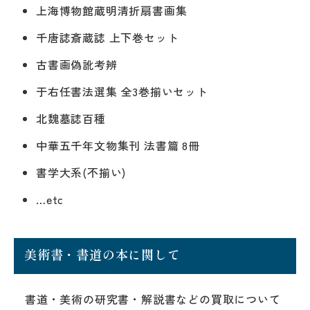
上海博物館蔵明清折扇書画集
千唐誌斎蔵誌 上下巻セット
古書画偽訛考辨
于右任書法選集 全3巻揃いセット
北魏墓誌百種
中華五千年文物集刊 法書篇 8冊
書学大系(不揃い)
…etc
美術書・書道の本に関して
書道・美術の研究書・解説書などの買取について