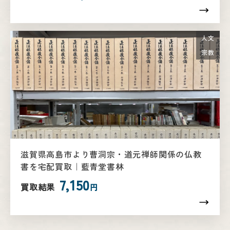
人文
宗教
滋賀県高島市より曹洞宗・道元禅師関係の仏教
書を宅配買取｜藍青堂書林
7,150
買取結果
円