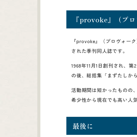
『provoke』（
『provoke』（プロヴ
された季刊同人誌です。
1968年11月1日創刊され
の後、総括集「まずたしか
活動期間は短かったものの
希少性から現在でも高い人
最後に