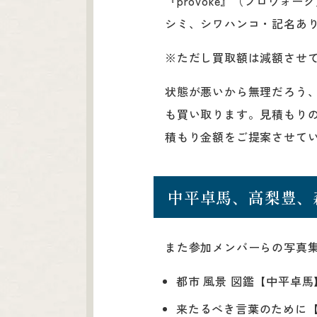
『provoke』（プロヴ
シミ、シワハンコ・記名あり
※ただし買取額は減額させ
状態が悪いから無理だろう
も買い取ります。見積もり
積もり金額をご提案させて
中平卓馬、高梨豊、
また参加メンバーらの写真
都市 風景 図鑑【中平卓馬
来たるべき言葉のために