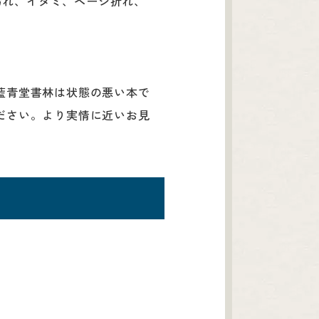
汚れ、イタミ、ページ折れ、
藍青堂書林は状態の悪い本で
ださい。より実情に近いお見