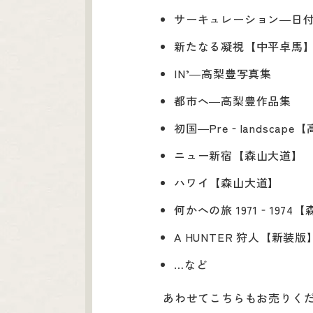
サーキュレーション―日
新たなる凝視【中平卓馬
IN’―高梨豊写真集
都市へ―高梨豊作品集
初国―Pre‐landscape
ニュー新宿【森山大道】
ハワイ【森山大道】
何かへの旅 1971‐1974
A HUNTER 狩人【新装
…など
あわせてこちらもお売りく