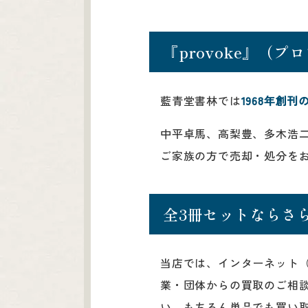
『provoke』（
藍青堂書林では
1968年創
中平卓馬、高梨豊、多木浩
ご家族の方で売却・処分を
全3冊セットならさ
当店では、インターネット
業・団体からの買取のご相
い。もちろん単品でも買い