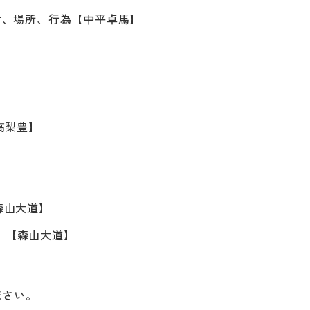
付、場所、行為【中平卓馬】
】
【高梨豊】
【森山大道】
版】【森山大道】
ださい。