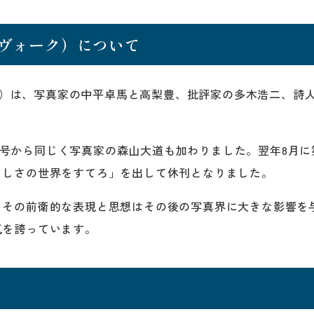
プロヴォーク）について
ォーク）は、写真家の中平卓馬と高梨豊、批評家の多木浩二、詩
、第2号から同じく写真家の森山大道も加わりました。翌年8月
らしさの世界をすてろ」を出して休刊となりました。
、その前衛的な表現と思想はその後の写真界に大きな影響を
気を誇っています。