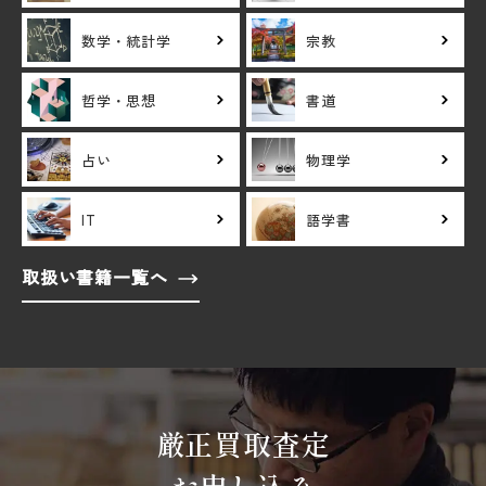
数学・統計学
宗教
哲学・思想
書道
占い
物理学
IT
語学書
取扱い書籍一覧へ
厳正買取査定
お申し込み