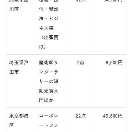
川区
信・繁盛
法・ビジ
ネス書
（出張買
取）
埼玉県戸
魔術師リ
2点
8,000円
田市
ンダ・ラ
リーの短
期売買入
門ほか
東京都港
コーポレ
22点
45,800円
区
ートファ