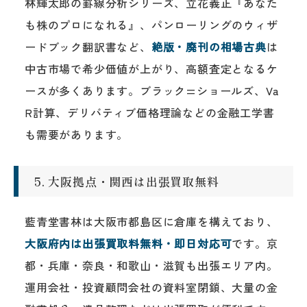
林輝太郎の罫線分析シリーズ、立花義正『あなた
も株のプロになれる』、パンローリングのウィザ
ードブック翻訳書など、
絶版・廃刊の相場古典
は
中古市場で希少価値が上がり、高額査定となるケ
ースが多くあります。ブラック=ショールズ、Va
R計算、デリバティブ価格理論などの金融工学書
も需要があります。
5. 大阪拠点・関西は出張買取無料
藍青堂書林は大阪市都島区に倉庫を構えており、
大阪府内は出張買取料無料・即日対応可
です。京
都・兵庫・奈良・和歌山・滋賀も出張エリア内。
運用会社・投資顧問会社の資料室閉鎖、大量の金