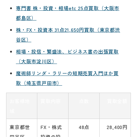
専門書 株・投資・相場etc 25点買取（大阪市
都島区）
株・FX・投資本 31点21,650円買取（東京都渋
谷区）
相場・投信・繁盛法、ビジネス書の出張買取
（大阪市淀川区）
魔術師リンダ・ラリーの短期売買入門ほか買
取（埼玉県戸田市）
お客様地
買取内容
点数
買取金額
域
東京都世
FX・株式
48点
28,400円
田谷区
投資の投