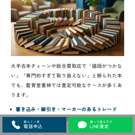
大手古本チェーンや総合買取店で「値段がつかな
い」「専門的すぎて取り扱えない」と断られた本
でも、藍青堂書林では査定可能なケースが多くあ
ります。
書き込み・線引き・マーカーのあるトレード
実務書
— チャート学習や読み込みで使用感
楽らく一本
撮って送るだけ
電話申込
LINE査定
がある本も評価します