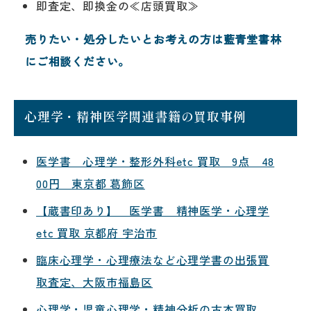
即査定、即換金の≪店頭買取≫
売りたい・処分したいとお考えの方は藍青堂書林
にご相談ください。
心理学・精神医学関連書籍の買取事例
医学書 心理学・整形外科etc 買取 9点 48
00円 東京都 葛飾区
【蔵書印あり】 医学書 精神医学・心理学
etc 買取 京都府 宇治市
臨床心理学・心理療法など心理学書の出張買
取査定、大阪市福島区
心理学・児童心理学・精神分析の古本買取、