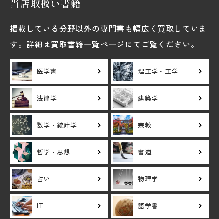
当店取扱い書籍
掲載している分野以外の専門書も幅広く買取していま
す。詳細は買取書籍一覧ページにてご覧ください。
医学書
理工学・工学
法律学
建築学
数学・統計学
宗教
哲学・思想
書道
占い
物理学
IT
語学書