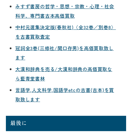
みすず書房の哲学・思想・宗教・心理・社会
科学、専門書古本高価買取
中村元選集決定版(春秋社)〈全32巻／別巻8〉
を古書買取査定
冠詞全3巻(三修社/関口存男)を高価買取致し
ます
大漢和辞典を売る/大漢和辞典の高価買取な
ら藍青堂書林
言語学,人文科学,国語学etcの古書(古本)を買
取致します
最後に