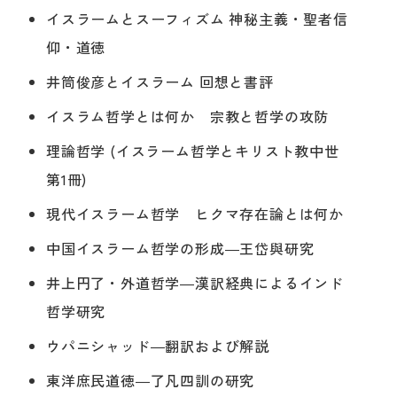
イスラームとスーフィズム 神秘主義・聖者信
仰・道徳
井筒俊彦とイスラーム 回想と書評
イスラム哲学とは何か 宗教と哲学の攻防
理論哲学 (イスラーム哲学とキリスト教中世
第1冊)
現代イスラーム哲学 ヒクマ存在論とは何か
中国イスラーム哲学の形成―王岱與研究
井上円了・外道哲学―漢訳経典によるインド
哲学研究
ウパニシャッド―翻訳および解説
東洋庶民道徳―了凡四訓の研究