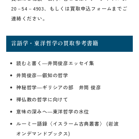
20－54－4903、もしくは買取申込フォームまでご
連絡ください。
言語学・東洋哲学の買取参考書籍
読むと書く―井筒俊彦エッセイ集
井筒俊彦―叡知の哲学
神秘哲学―ギリシアの部 井筒 俊彦
禅仏教の哲学に向けて
意味の深みへ―東洋哲学の水位
ルーミー語録〈イスラーム古典叢書〉 (岩波
オンデマンドブックス)