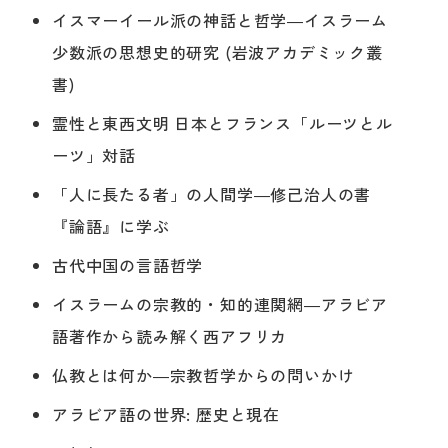
イスマーイール派の神話と哲学―イスラーム
少数派の思想史的研究 (岩波アカデミック叢
書)
霊性と東西文明 日本とフランス「ルーツとル
ーツ」対話
「人に長たる者」の人間学―修己治人の書
『論語』に学ぶ
古代中国の言語哲学
イスラームの宗教的・知的連関網―アラビア
語著作から読み解く西アフリカ
仏教とは何か―宗教哲学からの問いかけ
アラビア語の世界: 歴史と現在