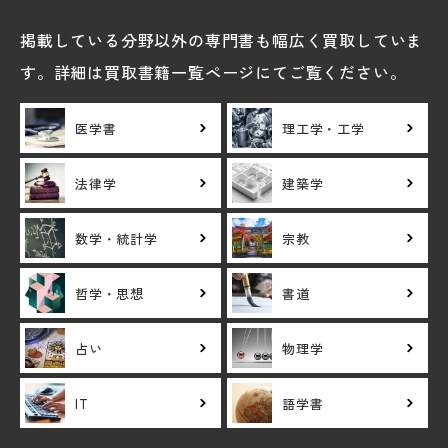
掲載している分野以外の専門書も幅広く買取していま
す。詳細は買取書籍一覧ページにてご覧ください。
医学書
理工学・工学
法律学
建築学
数学・統計学
宗教
哲学・思想
書道
占い
物理学
IT
語学書