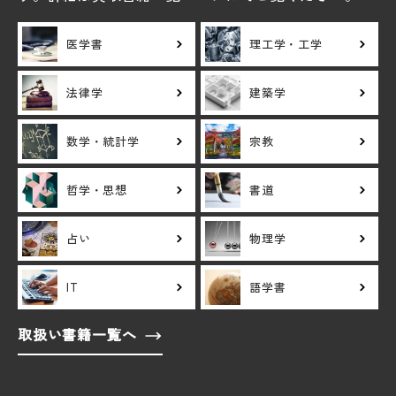
医学書
理工学・工学
法律学
建築学
数学・統計学
宗教
哲学・思想
書道
占い
物理学
IT
語学書
取扱い書籍一覧へ