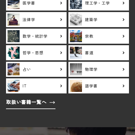
医学書
理工学・工学
法律学
建築学
数学・統計学
宗教
哲学・思想
書道
占い
物理学
IT
語学書
取扱い書籍一覧へ