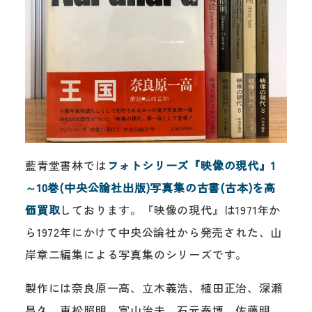
藍青堂書林では
フォトシリーズ『映像の現代』1
～10巻(中央公論社出版)写真集の古書(古本)を高
価買取
しております。『映像の現代』は1971年か
ら1972年にかけて中央公論社から発売された、山
岸章二編集による写真集のシリーズです。
製作には奈良原一高、立木義浩、植田正治、深瀬
昌久、東松照明、富山治夫、石元泰博、佐藤明、