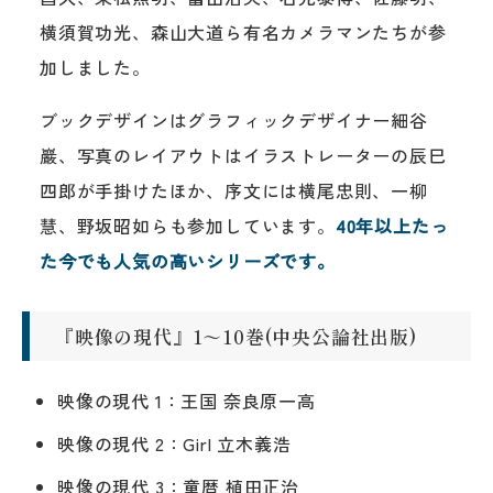
横須賀功光、森山大道ら有名カメラマンたちが参
加しました。
ブックデザインはグラフィックデザイナー細谷
巖、写真のレイアウトはイラストレーターの辰巳
四郎が手掛けたほか、序文には横尾忠則、一柳
慧、野坂昭如らも参加しています。
40年以上たっ
た今でも人気の高いシリーズです。
『映像の現代』1～10巻(中央公論社出版)
映像の現代 1：王国 奈良原一高
映像の現代 2：Girl 立木義浩
映像の現代 3：童暦 植田正治