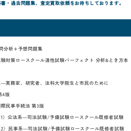
科書・過去問題集、査定買取依頼をお待ちしております。
去問分析+予想問題集
験対策ロースクール適性試験パーフェクト 分析&とき方本
点―実務家、研究者、法科大学院生と市民のために
第4版
際民事手続法 第3版
1〉公法系―司法試験/予備試験ロースクール既修者試験
2〉民事系―司法試験/予備試験ロースクール既修者試験