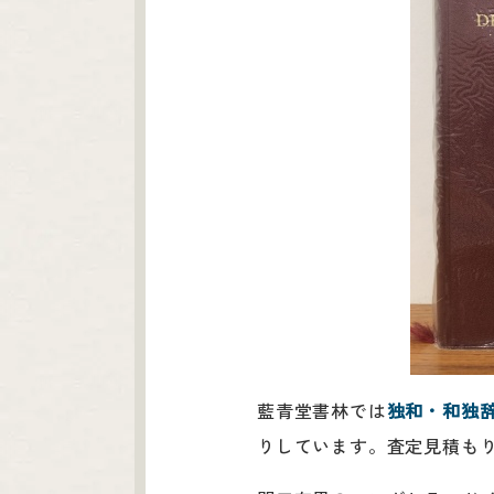
藍青堂書林では
独和・和独
りしています。査定見積も