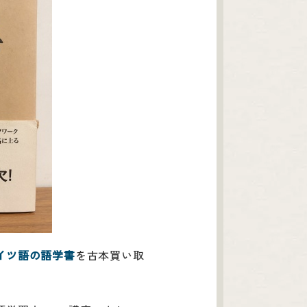
イツ語の語学書
を古本買い取