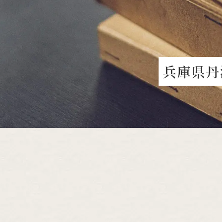
兵
庫
県
丹