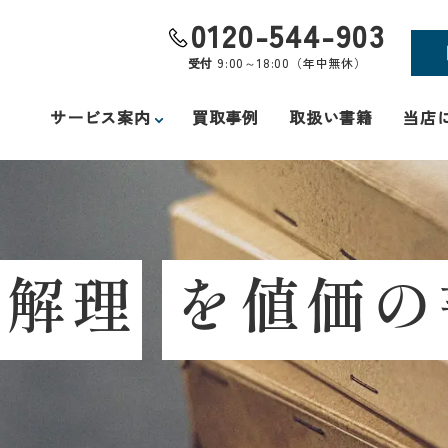
0120-544-903
受付
9:00～18:00（年中無休）
サービス案内
買取事例
取扱い書籍
当店
し
解
理
を
値
価
の