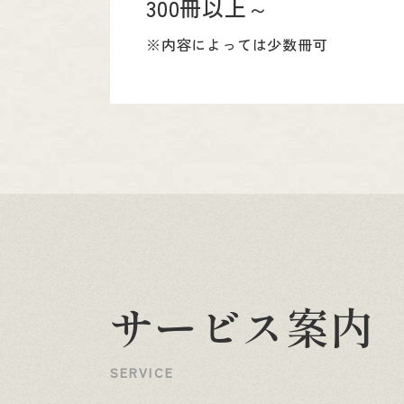
300冊以上～
※内容によっては少数冊可
サ
ー
ビ
ス
案
内
S
E
R
V
I
C
E