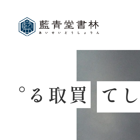
。
る
取
買
て