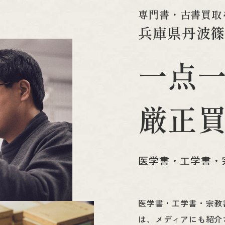
専
門
書
・
古
書
買
取
兵
庫
県
丹
波
一
点
厳
正
医学書・工学書・
医学書・工学書・宗教
は、メディアにも紹介