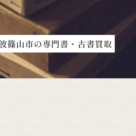
波
篠
山
市
の
専
門
書
・
古
書
買
取