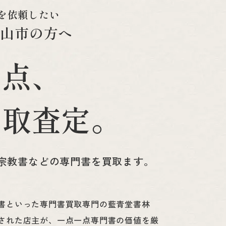
を
依
頼
し
た
い
篠
山
市
の
方
へ
一
点
、
買
取
査
定
。
宗教書などの
専門書を買取ます。
書といった専門書買取専門の藍青堂書林
された店主が、一点一点専門書の価値を厳