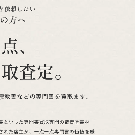
を
依
頼
し
た
い
市
の
方
へ
一
点
、
買
取
査
定
。
宗教書などの
専門書を買取ます。
書といった専門書買取専門の藍青堂書林
された店主が、一点一点専門書の価値を厳