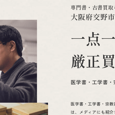
専
門
書
・
古
書
買
取
大
阪
府
交
野
一
点
厳
正
医学書・工学書・
医学書・工学書・宗教
は、メディアにも紹介