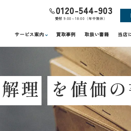
0120-544-903
受付
9:00～18:00（年中無休）
サービス案内
買取事例
取扱い書籍
当店
し
解
理
を
値
価
の