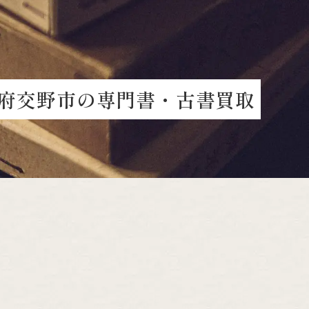
府
交
野
市
の
専
門
書
・
古
書
買
取