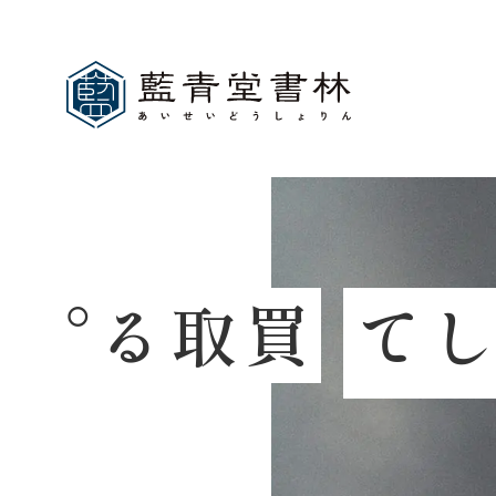
。
る
取
買
て