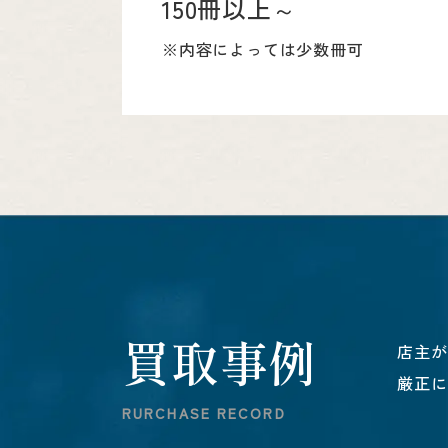
150冊以上～
※内容によっては少数冊可
買
取
事
例
店主が
厳正に
R
U
R
C
H
A
S
E
R
E
C
O
R
D