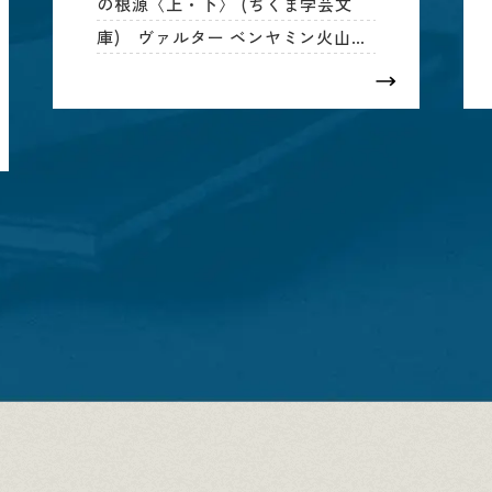
の根源〈上・下〉 (ちくま学芸文
庫) ヴァルター ベンヤミン火山列
島の思想 (ちくま学芸文庫)ヨーロ
ッパ中世人の世界 (ちくま学芸文
庫)グレン・グールドは語る (ちく
ま学芸文庫)排除の構造―力の一般
経…