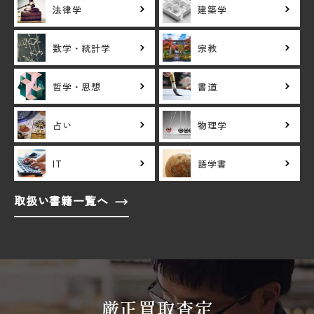
法律学
建築学
数学・統計学
宗教
哲学・思想
書道
占い
物理学
IT
語学書
取扱い書籍一覧へ
厳正買取査定