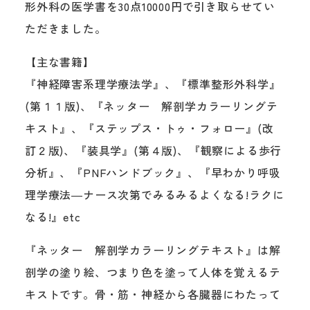
形外科の医学書を30点10000円で引き取らせてい
ただきました。
【主な書籍】
『神経障害系理学療法学』、『標準整形外科学』
(第１１版)、『ネッター 解剖学カラーリングテ
キスト』、『ステップス・トゥ・フォロー』(改
訂２版)、『装具学』(第４版)、『観察による歩行
分析』、『PNFハンドブック』、『早わかり呼吸
理学療法―ナース次第でみるみるよくなる!ラクに
なる!』etc
『ネッター 解剖学カラーリングテキスト』は解
剖学の塗り絵、つまり色を塗って人体を覚えるテ
キストです。骨・筋・神経から各臓器にわたって