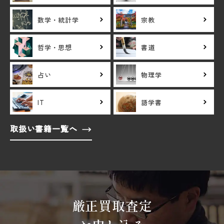
数学・統計学
宗教
哲学・思想
書道
占い
物理学
IT
語学書
取扱い書籍一覧へ
厳正買取査定