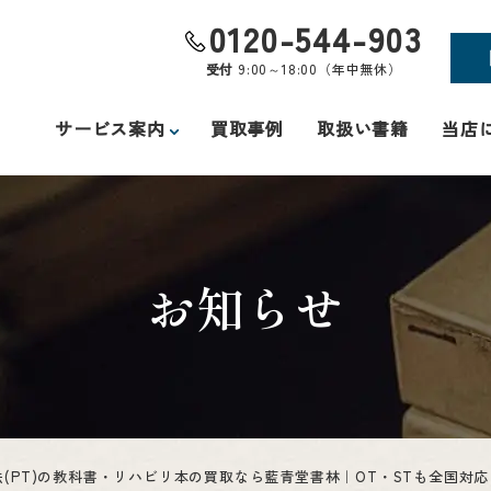
0120-544-903
受付
9:00～18:00（年中無休）
サービス案内
買取事例
取扱い書籍
当店
お知らせ
法(PT)の教科書・リハビリ本の買取なら藍青堂書林｜OT・STも全国対応