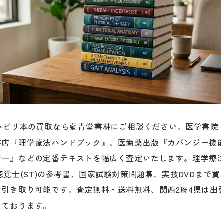
リハビリ本の買取なら藍青堂書林にご相談ください。医学書
書店『理学療法ハンドブック』、医歯薬出版『カパンジー機
ー』などの定番テキストを幅広く査定いたします。理学療法
語聴覚士(ST)の参考書、国家試験対策問題集、実技DVDまで
引き取り可能です。査定無料・送料無料、関西2府4県は出
っております。