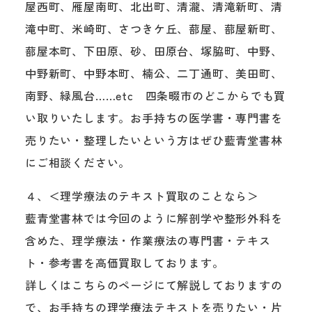
屋西町、雁屋南町、北出町、清瀧、清滝新町、清
滝中町、米崎町、さつきケ丘、蔀屋、蔀屋新町、
蔀屋本町、下田原、砂、田原台、塚脇町、中野、
中野新町、中野本町、楠公、二丁通町、美田町、
南野、緑風台……etc 四条畷市のどこからでも買
い取りいたします。お手持ちの医学書・専門書を
売りたい・整理したいという方はぜひ藍青堂書林
にご相談ください。
４、＜理学療法のテキスト買取のことなら＞
藍青堂書林では今回のように解剖学や整形外科を
含めた、理学療法・作業療法の専門書・テキス
ト・参考書を高価買取しております。
詳しくはこちらのページにて解説しておりますの
で、お手持ちの理学療法テキストを売りたい・片