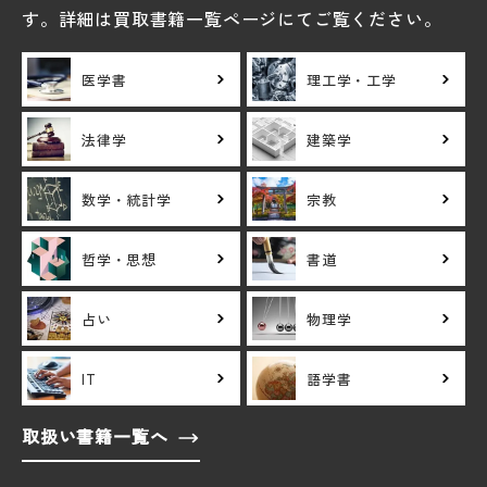
す。詳細は買取書籍一覧ページにてご覧ください。
医学書
理工学・工学
法律学
建築学
数学・統計学
宗教
哲学・思想
書道
占い
物理学
IT
語学書
取扱い書籍一覧へ