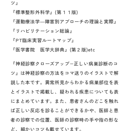
ツ』
『標準整形外科学』(第１１版)
『運動療法学―障害別アプローチの理論と実際』
『リハビリテーション総論』
『PT臨床実習ルートマップ』
『医学書院 医学大辞典』(第２版)etc
『神経診察クローズアップ−正しい病巣診断のコ
ツ』は神経診察の方法をコマ送りのイラストで解
説した本です。異常所見からわかる病巣部位を表
とイラストで掲載し、疑われる疾患についても表
にまとめています。また、患者さんのどこを触れ
ば正しい反応を診ることができるかや、医師と患
者の診察での位置、医師の診察時の手や指の形な
ど、細かいコツも載せています。