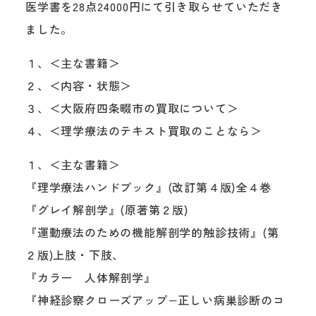
医学書を28点24000円にて引き取らせていただき
ました。
１、＜主な書籍＞
２、＜内容・状態＞
３、＜大阪府四条畷市の買取について＞
４、＜理学療法のテキスト買取のことなら＞
１、＜主な書籍＞
『理学療法ハンドブック』(改訂第４版)全４巻
『グレイ解剖学』(原著第２版)
『運動療法のための機能解剖学的触診技術』(第
２版)上肢・下肢、
『カラー 人体解剖学』
『神経診察クローズアップ−正しい病巣診断のコ