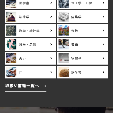
医学書
理工学・工学
法律学
建築学
数学・統計学
宗教
哲学・思想
書道
占い
物理学
IT
語学書
取扱い書籍一覧へ