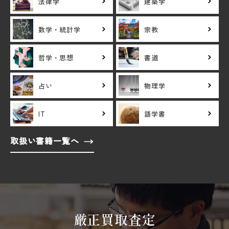
法律学
建築学
数学・統計学
宗教
哲学・思想
書道
占い
物理学
IT
語学書
取扱い書籍一覧へ
厳正買取査定